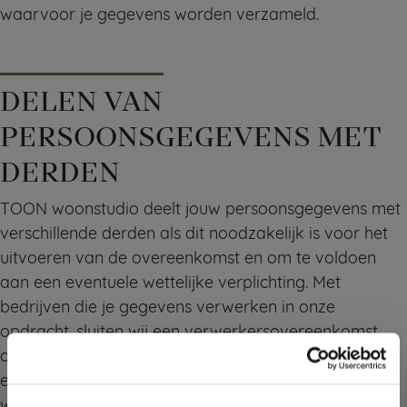
waarvoor je gegevens worden verzameld.
DELEN VAN
PERSOONSGEGEVENS MET
DERDEN
TOON woonstudio deelt jouw persoonsgegevens met
verschillende derden als dit noodzakelijk is voor het
uitvoeren van de overeenkomst en om te voldoen
aan een eventuele wettelijke verplichting. Met
bedrijven die je gegevens verwerken in onze
opdracht, sluiten wij een verwerkersovereenkomst
om te zorgen voor eenzelfde niveau van beveiliging
en vertrouwelijkheid van jouw gegevens. TOON
woonstudio blijft verantwoordelijk voor deze