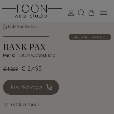
SALE
Bank Pax Sale
SALE - SHOWMODEL
BANK PAX
Merk:
TOON woonstudio
€ 2.495
€ 3.229
In winkelwagen
Direct leverbaar