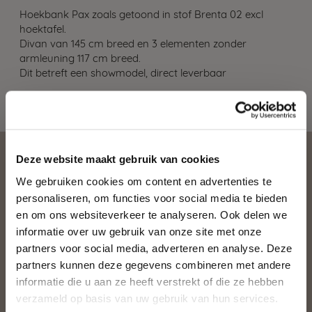
Hoekbank Pax zoals getoond in stof Brenta 02 excl
hoektafel.
Divan van 145 cm breed en 3 elementen zonder
armleuning 117 cm breed.
Dit betreft een showmodel, direct leverbaar
Deze website maakt gebruik van cookies
DIT VIND JE MISSCHIEN
We gebruiken cookies om content en advertenties te
personaliseren, om functies voor social media te bieden
OOK LEUK
en om ons websiteverkeer te analyseren. Ook delen we
informatie over uw gebruik van onze site met onze
partners voor social media, adverteren en analyse. Deze
SALE - SHOWMODEL
partners kunnen deze gegevens combineren met andere
informatie die u aan ze heeft verstrekt of die ze hebben
verzameld op basis van uw gebruik van hun services.