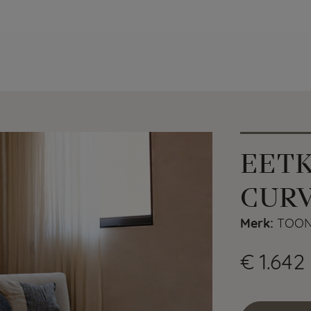
EET
CUR
Merk:
TOON 
€ 1.642