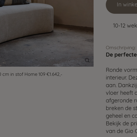
In wink
10-12 we
Omschrijving:
De perfecte
Ronde vorme
 cm in stof Home 109 €1.642,-
interieur. D
aan. Dankzij
vloer heeft 
afgeronde r
breken de st
geheel en c
Bekijk de pr
van de Gio 