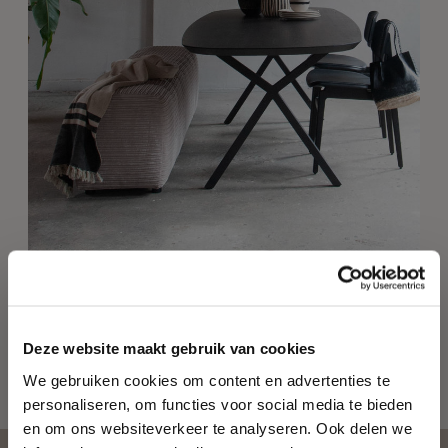
SHOWMODEL
Zoals getoond: 180 cm breed in de stof Corduroy Mink.
Deze website maakt gebruik van cookies
We gebruiken cookies om content en advertenties te
personaliseren, om functies voor social media te bieden
en om ons websiteverkeer te analyseren. Ook delen we