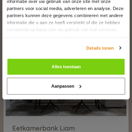
informatie over uw gebruik van onze site met onze
partners voor social media, adverteren en analyse. Deze
DIT VIND JE MISSCHIEN
partners kunnen deze gegevens combineren met andere
informatie die u aan ze heeft verstrekt of die ze hebben
OOK LEUK
verzameld op basis van uw gebruik van hun services.
SALE - SHOWMODEL
Details tonen
Alles toestaan
Aanpassen
Eetkamerbank Liam