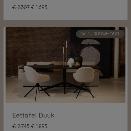
€ 2.307
€ 1.695
SALE - SHOWMODEL
Eettafel Duuk
€ 2.745
€ 1.895