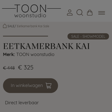
SALE
Eetkamerbank Kai Sale
SALE - SHOWMODEL
EETKAMERBANK KAI
Merk:
TOON woonstudio
€ 325
€ 448
In winkelwagen
Direct leverbaar