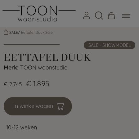
SALE
Eettafel Duuk Sale
SALE - SHOWMODEL
EETTAFEL DUUK
Merk:
TOON woonstudio
€ 1.895
€ 2.745
In winkelwagen
10-12 weken